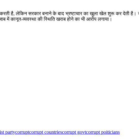
करती है, लेकिन सरकार बनाने के बाद भ्रष्टाचार का खुला खेल शुरू कर देती है। उन्
ब में कानून-व्यवस्था की स्थिति खराब होने का भी आरोप लगाया।
st party
corrupt
corrupt countries
corrupt govt
corrupt poiticians