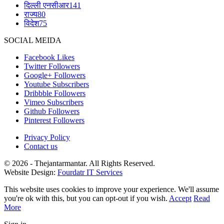
दिल्ली एनसीआर
141
राज्य
80
विदेश
75
SOCIAL MEIDA
Facebook
Likes
Twitter
Followers
Google+
Followers
Youtube
Subscribers
Dribbble
Followers
Vimeo
Subscribers
Github
Followers
Pinterest
Followers
Privacy Policy
Contact us
© 2026 - Thejantarmantar. All Rights Reserved.
Website Design:
Fourdatr IT Services
This website uses cookies to improve your experience. We'll assume
you're ok with this, but you can opt-out if you wish.
Accept
Read
More