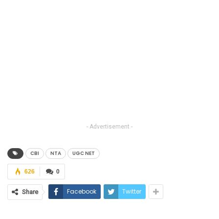
- Advertisement -
CBI
NTA
UGC NET
626
0
Facebook
Twitter
Share