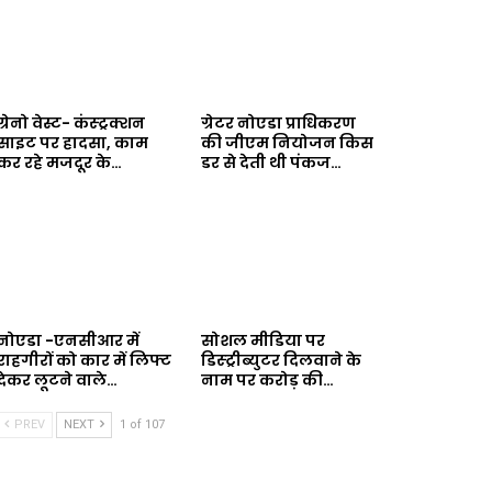
ग्रेनो वेस्ट- कंस्ट्रक्शन
ग्रेटर नोएडा प्राधिकरण
साइट पर हादसा, काम
की जीएम नियोजन किस
कर रहे मजदूर के…
डर से देती थी पंकज…
नोएडा -एनसीआर में
सोशल मीडिया पर
राहगीरों को कार में लिफ्ट
डिस्ट्रीब्युटर दिलवाने के
देकर लूटने वाले…
नाम पर करोड़ की…
PREV
NEXT
1 of 107