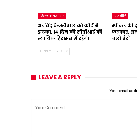
दिल्ली एनसीआर
राजनीति
अरविंद केजरीवाल को कोर्ट से
स्पीकर की दीपे
झटका, 14 दिन की सीबीआई की
फटकार, सल
न्यायिक हिरासत में रहेंगे!
चलो बैठो
PREV
NEXT
LEAVE A REPLY
Your email addr