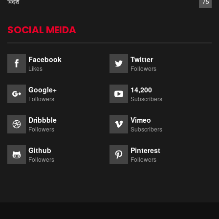
विदेश
75
SOCIAL MEIDA
Facebook
Twitter
Likes
Followers
Google+
14,200
Followers
Subscribers
Dribbble
Vimeo
Followers
Subscribers
Github
Pinterest
Followers
Followers