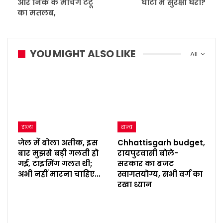
और निक के मैचिंग टैटू
घाटी में सुरक्षा घेरा?
का मतलब,
YOU MIGHT ALSO LIKE
All
राज्य
राज्य
जेल में बोला अतीक, इस
Chhattisgarh budget,
बार मुझसे बड़ी गलती हो
रायपुरवासी बोले-
गई, टाइमिंग गलत थी;
सरकार का बजट
अभी नहीं मारना चाहिए…
स्वागतयोग्य, सभी वर्ग का
रखा ध्यान