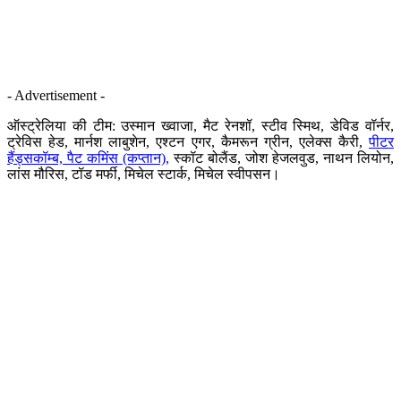
- Advertisement -
ऑस्ट्रेलिया की टीम: उस्मान ख्वाजा, मैट रेनशॉ, स्टीव स्मिथ, डेविड वॉर्नर,
ट्रेविस हेड, मार्नश लाबुशेन, एश्टन एगर, कैमरून ग्रीन, एलेक्स कैरी,
पीटर
हैंड्सकॉम्ब, पैट कमिंस (कप्तान),
स्कॉट बोलैंड, जोश हेजलवुड, नाथन लियोन,
लांस मौरिस, टॉड मर्फी, मिचेल स्टार्क, मिचेल स्वीपसन।