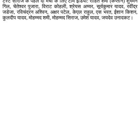
टेस्ट सीरीज के पहले दो मैचों के लिए टीम इंडिया: रोहित शर्मा (कप्तान) शुभमन
गिल, चेतेश्वर पुजारा, विराट कोहली, श्रेयस अय्यर, सूर्यकुमार यादव, रवींद्र
जडेजा, रविचंद्रन अश्विन, अक्षर पटेल, केएल राहुल, एस भरत, ईशान किशन,
कुलदीप यादव, मोहम्मद शमी, मोहम्मद सिराज, उमेश यादव, जयदेव उनादकट।