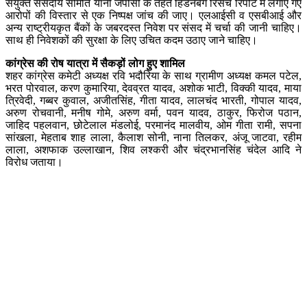
संयुक्त संसदीय समिति यानी जेपीसी के तहत हिंडनबर्ग रिसर्च रिपोर्ट में लगाए गए
आरोपों की विस्तार से एक निष्पक्ष जांच की जाए। एलआईसी व एसबीआई और
अन्य राष्ट्रीयकृत बैंकों के जबरदस्त निवेश पर संसद में चर्चा की जानी चाहिए।
साथ ही निवेशकों की सुरक्षा के लिए उचित कदम उठाए जाने चाहिए।
कांग्रेस की रोष यात्रा में सैकड़ों लोग हुए शामिल
शहर कांग्रेस कमेटी अध्यक्ष रवि भदौरिया के साथ ग्रामीण अध्यक्ष कमल पटेल,
भरत पोरवाल, करण कुमारिया, देवव्रत यादव, अशोक भाटी, विक्की यादव, माया
त्रिवेदी, गब्बर कुवाल, अजीतसिंह, गीता यादव, लालचंद भारती, गोपाल यादव,
अरुण रोचवानी, मनीष गोमे, अरुण वर्मा, पवन यादव, ठाकुर, फिरोज पठान,
जाहिद पहलवान, छोटेलाल मंडलोई, परमानंद मालवीय, ओम गीता रामी, सपना
सांखला, मेहताब शाह लाला, कैलाश सोनी, नाना तिलकर, अंजू जाटवा, रहीम
लाला, अशफाक उल्लाखान, शिव लश्करी और चंद्रभानसिंह चंदेल आदि ने
विरोध जताया।