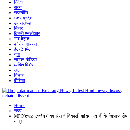
विदेश
राज्य
राजनीति
उत्तर प्रदेश
उत्तराखण्ड
बिहार
दिल्ली एनसीआर
गांव देहात
कोरोनावायरस
इंटरटेनमेंट
युवा
सोशल मीडिया
व्यक्ति विशेष
खेल
विचार
वीडियो
Home
राज्य
MP News: उज्जैन में कांग्रेस ने निकाली गाौतम अडानी के खिलाफ रोष
यात्रा