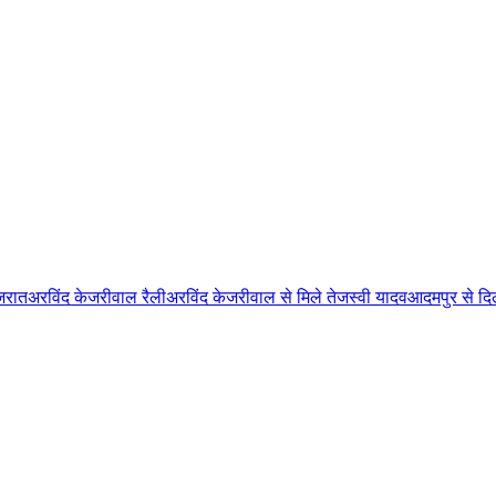
जरात
अरविंद केजरीवाल रैली
अरविंद केजरीवाल से मिले तेजस्वी यादव
आदमपुर से दि