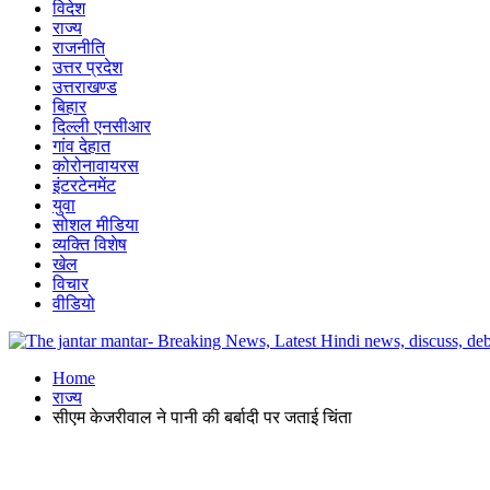
विदेश
राज्य
राजनीति
उत्तर प्रदेश
उत्तराखण्ड
बिहार
दिल्ली एनसीआर
गांव देहात
कोरोनावायरस
इंटरटेनमेंट
युवा
सोशल मीडिया
व्यक्ति विशेष
खेल
विचार
वीडियो
Home
राज्य
सीएम केजरीवाल ने पानी की बर्बादी पर जताई चिंता