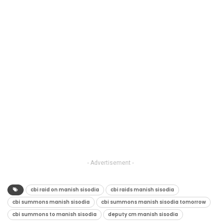
- Advertisement -
cbi raid on manish sisodia
cbi raids manish sisodia
cbi summons manish sisodia
cbi summons manish sisodia tomorrow
cbi summons to manish sisodia
deputy cm manish sisodia