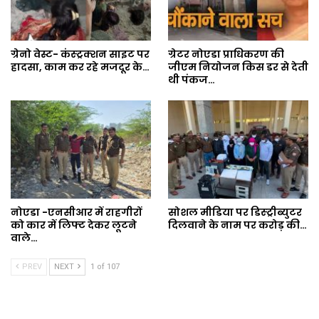
ग्रेनो वेस्ट- कंस्ट्रक्शन साइट पर
ग्रेटर नोएडा प्राधिकरण की
हादसा, काम कर रहे मजदूर के…
जीएम नियोजन किस डर से देती
थी पंकज…
नोएडा -एनसीआर में राहगीरों
सोशल मीडिया पर डिस्ट्रीब्युटर
को कार में लिफ्ट देकर लूटने
दिलवाने के नाम पर करोड़ की…
वाले…
PREV
NEXT
1 of 107