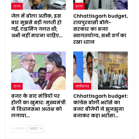
राज्य
राज्य
जेल में बोला अतीक, इस
Chhattisgarh budget,
बार मुझसे बड़ी गलती हो
रायपुरवासी बोले-
गई, टाइमिंग गलत थी;
सरकार का बजट
अभी नहीं मारना चाहिए…
स्वागतयोग्य, सभी वर्ग का
रखा ध्यान
राज्य
छत्तीसगढ़
बजट के बाद मंत्रियों पर
Chhattisgarh budget:
होली का खुमार: मुख्यमंत्री
कांग्रेस बोली भरोसे का
ने विधानसभा अध्यक्ष को
बजट बीजेपी ने झुनझुना
लगाया…
बजाकर कहा भरोसा…
PREV
NEXT