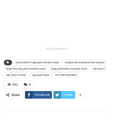
- Advertisement -
accused of raju pal murder case
atique ahmed brother ashraf
bsp mla raju pal murder case
bsp politician murder case
cbi court
cbi court order
raju pal news
UTTAR PRADESH
421
0
Facebook
Twitter
Share