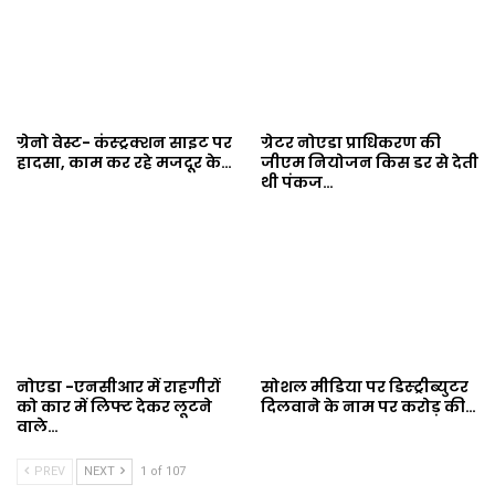
ग्रेनो वेस्ट- कंस्ट्रक्शन साइट पर
ग्रेटर नोएडा प्राधिकरण की
हादसा, काम कर रहे मजदूर के…
जीएम नियोजन किस डर से देती
थी पंकज…
नोएडा -एनसीआर में राहगीरों
सोशल मीडिया पर डिस्ट्रीब्युटर
को कार में लिफ्ट देकर लूटने
दिलवाने के नाम पर करोड़ की…
वाले…
PREV
NEXT
1 of 107