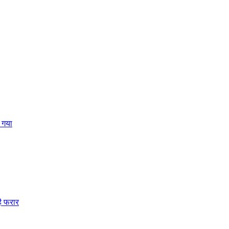
 गया
है फरार