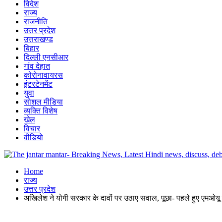
विदेश
राज्य
राजनीति
उत्तर प्रदेश
उत्तराखण्ड
बिहार
दिल्ली एनसीआर
गांव देहात
कोरोनावायरस
इंटरटेनमेंट
युवा
सोशल मीडिया
व्यक्ति विशेष
खेल
विचार
वीडियो
Home
राज्य
उत्तर प्रदेश
अखिलेश ने योगी सरकार के दावों पर उठाए सवाल, पूछा- पहले हुए एमओय