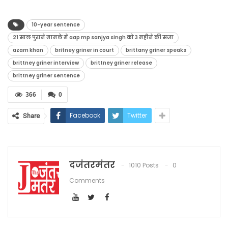
10-year sentence
21 साल पुराने मामले में aap mp sanjya singh को 3 महीने की सजा
azam khan
britney griner in court
brittany griner speaks
brittney griner interview
brittney griner release
brittney griner sentence
366
0
Facebook
Twitter
Share
दजंतरमंतर
1010 Posts
0
Comments