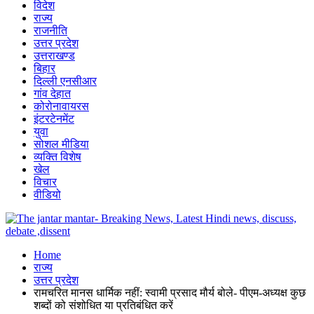
विदेश
राज्य
राजनीति
उत्तर प्रदेश
उत्तराखण्ड
बिहार
दिल्ली एनसीआर
गांव देहात
कोरोनावायरस
इंटरटेनमेंट
युवा
सोशल मीडिया
व्यक्ति विशेष
खेल
विचार
वीडियो
Home
राज्य
उत्तर प्रदेश
रामचरित मानस धार्मिक नहीं: स्वामी प्रसाद मौर्य बोले- पीएम-अध्यक्ष कुछ
शब्दों को संशोधित या प्रतिबंधित करें