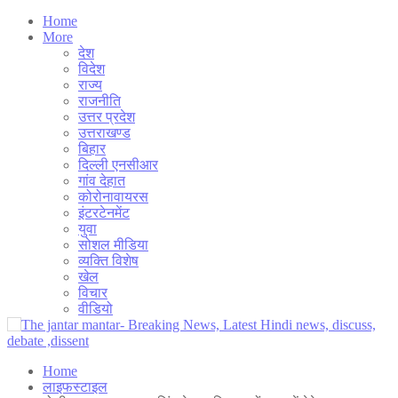
Home
More
देश
विदेश
राज्य
राजनीति
उत्तर प्रदेश
उत्तराखण्ड
बिहार
दिल्ली एनसीआर
गांव देहात
कोरोनावायरस
इंटरटेनमेंट
युवा
सोशल मीडिया
व्यक्ति विशेष
खेल
विचार
वीडियो
Home
लाइफस्टाइल