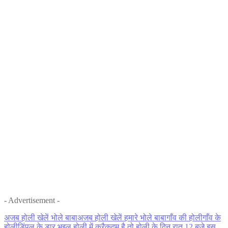
- Advertisement -
अजब होली खेलें भोले बाबा
अजब होली खेलें हमारे भोले बाबा
गाँव की होली
गाँव के
होली
डिंपल के डार भइल होली में क्रैक
दम है तो होली के दिन रात 12 बजे इस