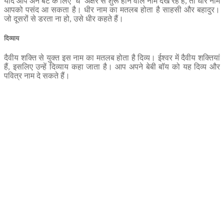
यदि आप अने बेटे के लिए ‘ध’ अक्षर से शुरू होने वाले नाम देख रहे हैं, तो धीर नाम
आपको पसंद आ सकता है। धीर नाम का मतलब होता है साहसी और बहादुर।
जो दूसरों से डरता ना हो, उसे धीर कहते हैं।
दिव्‍याय
दैवीय शक्‍ति से युक्‍त इस नाम का मतलब होता है दिव्‍य। ईश्‍वर में दैवीय शक्‍तियां
हैं, इसलिए उन्‍हें दिव्‍याय कहा जाता है। आप अपने बेबी बॉय को यह दिव्‍य और
पवित्र नाम दे सकते हैं।