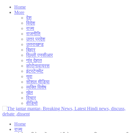
Home
More
देश
विदेश
राज्य
राजनीति
उत्तर प्रदेश
उत्तराखण्ड
बिहार
दिल्ली एनसीआर
गांव देहात
कोरोनावायरस
इंटरटेनमेंट
युवा
सोशल मीडिया
व्यक्ति विशेष
खेल
विचार
वीडियो
Home
राज्य