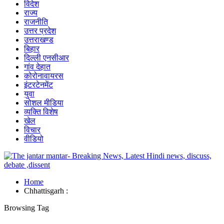
विदेश
राज्य
राजनीति
उत्तर प्रदेश
उत्तराखण्ड
बिहार
दिल्ली एनसीआर
गांव देहात
कोरोनावायरस
इंटरटेनमेंट
युवा
सोशल मीडिया
व्यक्ति विशेष
खेल
विचार
वीडियो
Home
Chhattisgarh :
Browsing Tag