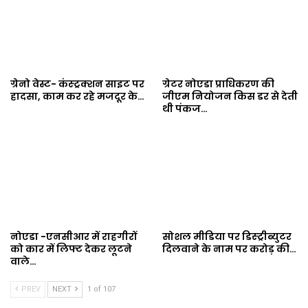
ग्रेनो वेस्ट- कंस्ट्रक्शन साइट पर
ग्रेटर नोएडा प्राधिकरण की
हादसा, काम कर रहे मजदूर के…
जीएम नियोजन किस डर से देती
थी पंकज…
नोएडा -एनसीआर में राहगीरों
सोशल मीडिया पर डिस्ट्रीब्युटर
को कार में लिफ्ट देकर लूटने
दिलवाने के नाम पर करोड़ की…
वाले…
PREV
NEXT
1 of 107