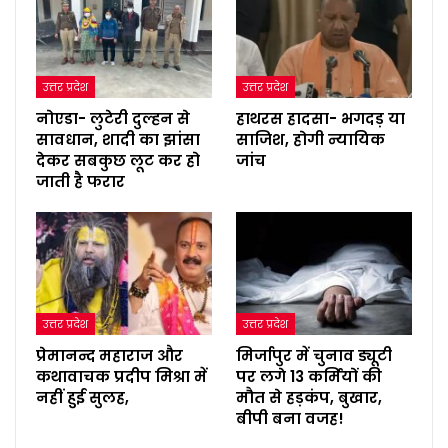
उत्तर प्रदेश
उत्तर प्रदेश
नोएडा- लुटेरी दुल्हन से
हाथरस हादसा- भगदड़ या
सावधान, शादी का झांसा
साजिश, होगी न्यायिक
देकर सबकुछ लूट कर हो
जांच
जाती है फरार
उत्तर प्रदेश
उत्तर प्रदेश
प्रेमानन्द महाराज और
मिर्जापुर में चुनाव ड्यूटी
कथावाचक प्रदीप मिश्रा में
पर लगे 13 कर्मियों की
नहीं हुई सुलह,
मौत से हड़कंप, बुखार,
बीपी बना वजह!