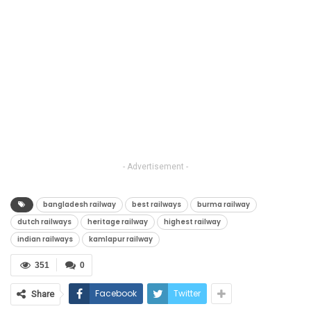
- Advertisement -
bangladesh railway
best railways
burma railway
dutch railways
heritage railway
highest railway
indian railways
kamlapur railway
351
0
Facebook
Twitter
Share