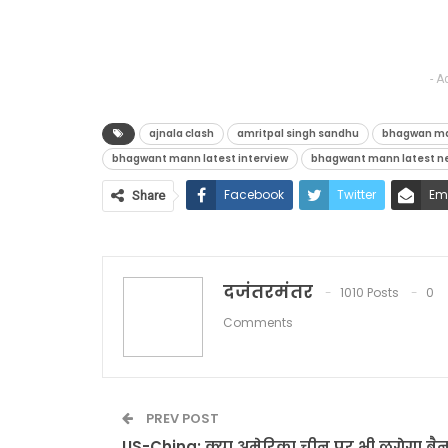
- A
ajnala clash
amritpal singh sandhu
bhagwan m
bhagwant mann latest interview
bhagwant mann latest n
Facebook
Twitter
Em
Share
दजंतरमंतर
1010 Posts
0
Comments
PREV POST
US-China: क्या अमेरिका चीन पर भी लगेगा बै