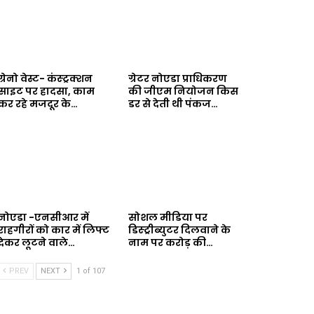
ग्रेनो वेस्ट- कंस्ट्रक्शन
ग्रेटर नोएडा प्राधिकरण
साइट पर हादसा, काम
की जीएम नियोजन किस
कर रहे मजदूर के…
डर से देती थी पंकज…
नोएडा -एनसीआर में
सोशल मीडिया पर
राहगीरों को कार में लिफ्ट
डिस्ट्रीब्युटर दिलवाने के
देकर लूटने वाले…
नाम पर करोड़ की…
PREV
NEXT
1 of 107