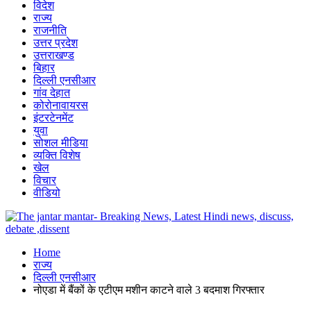
विदेश
राज्य
राजनीति
उत्तर प्रदेश
उत्तराखण्ड
बिहार
दिल्ली एनसीआर
गांव देहात
कोरोनावायरस
इंटरटेनमेंट
युवा
सोशल मीडिया
व्यक्ति विशेष
खेल
विचार
वीडियो
Home
राज्य
दिल्ली एनसीआर
नोएडा में बैंकों के एटीएम मशीन काटने वाले 3 बदमाश गिरफ्तार