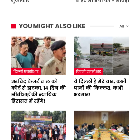
मुलाकात
बाहर मीडिया का जमावड़ा
YOU MIGHT ALSO LIKE
All
दिल्ली एनसीआर
दिल्ली एनसीआर
अरविंद केजरीवाल को
ये दिल्ली है मेरे यार, कभी
कोर्ट से झटका, 14 दिन की
पानी की किल्लत, कभी
सीबीआई की न्यायिक
भरमार!
हिरासत में रहेंगे!