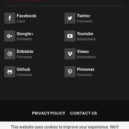
Facebook
Twitter
Likes
Followers
Google+
Youtube
Followers
Subscribers
Dribbble
Vimeo
Followers
Subscribers
Github
Pinterest
Followers
Followers
PRIVACY POLICY
CONTACT US
This website uses cookies to improve your experience. We'll
© 2026 - Thejantarmantar. All Rights Reserved.