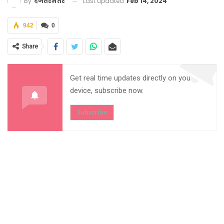
Last updated
Feb 14, 2024
By
दजंतरमंतर
942
0
Share
Get real time updates directly on you
device, subscribe now.
Subscribe