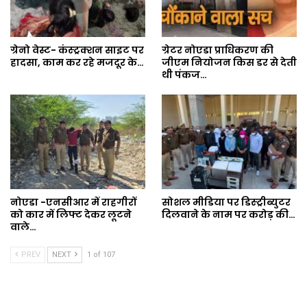
ग्रेनो वेस्ट- कंस्ट्रक्शन साइट पर
ग्रेटर नोएडा प्राधिकरण की
हादसा, काम कर रहे मजदूर के…
जीएम नियोजन किस डर से देती
थी पंकज…
नोएडा -एनसीआर में राहगीरों
सोशल मीडिया पर डिस्ट्रीब्युटर
को कार में लिफ्ट देकर लूटने
दिलवाने के नाम पर करोड़ की…
वाले…
PREV
NEXT
1 of 107