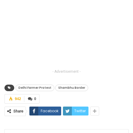
- Advertisement -
Delhi Farmer Protest
Shambhu Border
942
0
Facebook
Twitter
Share