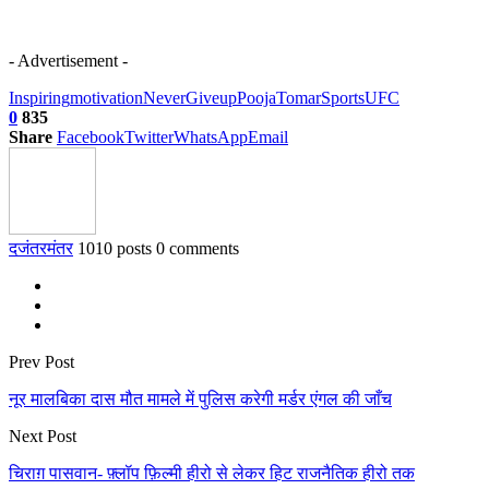
- Advertisement -
Inspiring
motivation
NeverGiveup
PoojaTomar
Sports
UFC
0
835
Share
Facebook
Twitter
WhatsApp
Email
दजंतरमंतर
1010 posts
0 comments
Prev Post
नूर मालबिका दास मौत मामले में पुलिस करेगी मर्डर एंगल की जाँच
Next Post
चिराग़ पासवान- फ़्लॉप फ़िल्मी हीरो से लेकर हिट राजनैतिक हीरो तक