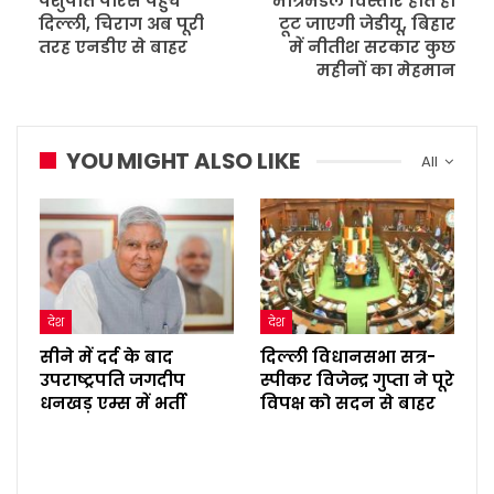
पशुपति पारस पहुंचे
मंत्रिमंडल विस्तार होते ही
दिल्ली, चिराग अब पूरी
टूट जाएगी जेडीयू, बिहार
तरह एनडीए से बाहर
में नीतीश सरकार कुछ
महीनों का मेहमान
YOU MIGHT ALSO LIKE
All
देश
देश
सीने में दर्द के बाद
दिल्ली विधानसभा सत्र-
उपराष्ट्रपति जगदीप
स्पीकर विजेन्द्र गुप्ता ने पूरे
धनखड़ एम्स में भर्ती
विपक्ष को सदन से बाहर