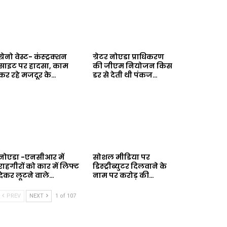
ग्रेनो वेस्ट- कंस्ट्रक्शन
ग्रेटर नोएडा प्राधिकरण
साइट पर हादसा, काम
की जीएम नियोजन किस
कर रहे मजदूर के…
डर से देती थी पंकज…
नोएडा -एनसीआर में
सोशल मीडिया पर
राहगीरों को कार में लिफ्ट
डिस्ट्रीब्युटर दिलवाने के
देकर लूटने वाले…
नाम पर करोड़ की…
PREV
NEXT
1 of 107