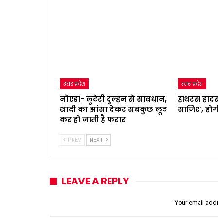
उत्तर प्रदेश
उत्तर प्रदेश
नोएडा- लुटेरी दुल्हन से सावधान,
हाथरस हादस
शादी का झांसा देकर सबकुछ लूट
साजिश, होग
कर हो जाती है फरार
PREV
NEXT
LEAVE A REPLY
Your email addr