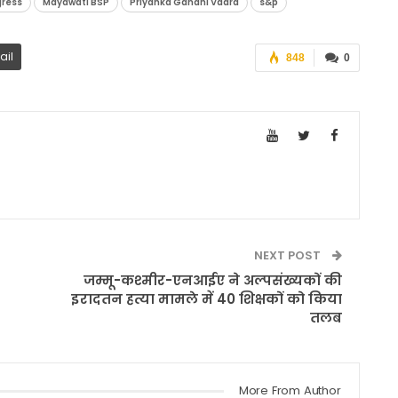
ress
Mayawati BSP
Priyanka Gandhi Vadra
s&p
ail
848
0
NEXT POST
जम्मू-कश्मीर-एनआईए ने अल्पसंख्यकों की
इरादतन हत्या मामले में 40 शिक्षकों को किया
तलब
More From Author