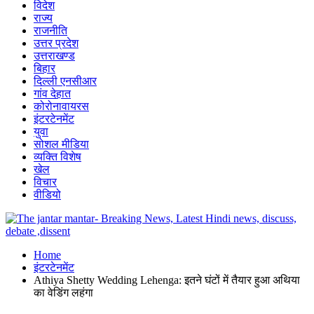
विदेश
राज्य
राजनीति
उत्तर प्रदेश
उत्तराखण्ड
बिहार
दिल्ली एनसीआर
गांव देहात
कोरोनावायरस
इंटरटेनमेंट
युवा
सोशल मीडिया
व्यक्ति विशेष
खेल
विचार
वीडियो
Home
इंटरटेनमेंट
Athiya Shetty Wedding Lehenga: इतने घंटों में तैयार हुआ अथिया
का वेडिंग लहंगा