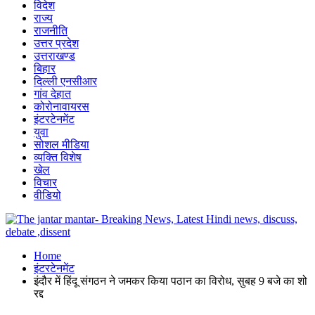
विदेश
राज्य
राजनीति
उत्तर प्रदेश
उत्तराखण्ड
बिहार
दिल्ली एनसीआर
गांव देहात
कोरोनावायरस
इंटरटेनमेंट
युवा
सोशल मीडिया
व्यक्ति विशेष
खेल
विचार
वीडियो
Home
इंटरटेनमेंट
इंदौर में हिंदू संगठन ने जमकर किया पठान का विरोध, सुबह 9 बजे का शो
रद्द