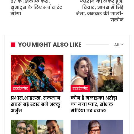
67 के खिलाफ केस,
फहराने को लेकर हुआ
शुआट्स के लिए सर्च वारंट
विवाद, आपस में भिड़े
मांगा
नेता, जमकर की गाली-
गलौज
YOU MIGHT ALSO LIKE
All
इंटरटेनमेंट
इंटरटेनमेंट
प्रभास,शाहरुख, सलमान
कौन है मलाइका अरोड़ा
सबसे बड़े स्टार बने अल्लू
का नया प्यार, सोशल
अर्जुन
मीडिया पर बवाल