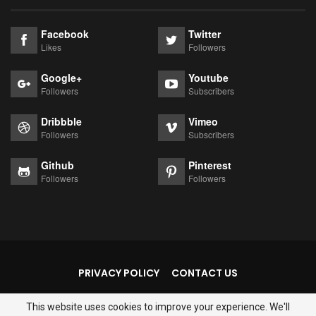
Facebook
Twitter
Likes
Followers
Google+
Youtube
Followers
Subscribers
Dribbble
Vimeo
Followers
Subscribers
Github
Pinterest
Followers
Followers
PRIVACY POLICY
CONTACT US
This website uses cookies to improve your experience. We'll
© 2026 - Thejantarmantar. All Rights Reserved.