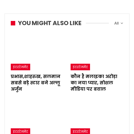
YOU MIGHT ALSO LIKE
All
इंटरटेनमेंट
इंटरटेनमेंट
प्रभास,शाहरुख, सलमान
कौन है मलाइका अरोड़ा
सबसे बड़े स्टार बने अल्लू
का नया प्यार, सोशल
अर्जुन
मीडिया पर बवाल
इंटरटेनमेंट
इंटरटेनमेंट