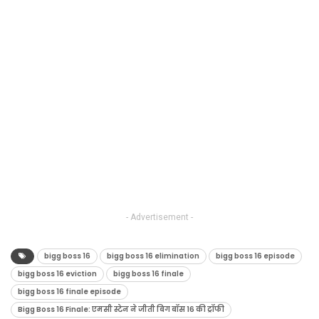
- Advertisement -
bigg boss 16
bigg boss 16 elimination
bigg boss 16 episode
bigg boss 16 eviction
bigg boss 16 finale
bigg boss 16 finale episode
Bigg Boss 16 Finale: एमसी स्टेन ने जीती बिग बॉस 16 की ट्रॉफी