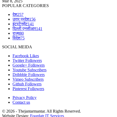
Mar 8, 2025
POPULAR CATEGORIES
देश
257
उत्तर प्रदेश
156
इंटरटेनमेंट
141
दिल्ली एनसीआर
141
राज्य
80
विदेश
75
SOCIAL MEIDA
Facebook
Likes
Twitter
Followers
Google+
Followers
Youtube
Subscribers
Dribbble
Followers
Vimeo
Subscribers
Github
Followers
Pinterest
Followers
Privacy Policy
Contact us
© 2026 - Thejantarmantar. All Rights Reserved.
Website Design:
Fourdatr IT Services