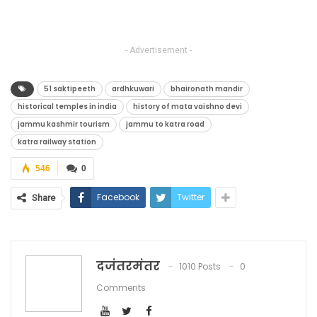
- Advertisement -
51 saktipeeth
ardhkuwari
bhaironath mandir
historical temples in india
history of mata vaishno devi
jammu kashmir tourism
jammu to katra road
katra railway station
546
0
Facebook
Twitter
Share
दजंतरमंतर
1010 Posts
0
Comments