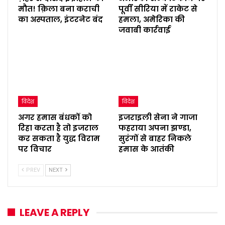
मौत! क़िला बना कराची
पूर्वी सीरिया में राकेट से
का अस्पताल, इंटरनेट बंद
हमला, अमेरिका की
जवाबी कार्रवाई
विदेश
विदेश
अगर हमास बंधकों को
इजराइली सेना ने गाजा
रिहा करता है तो इजराल
फहराया अपना झण्डा,
कर सकता है युद्ध विराम
सुरंगों से बाहर निकले
पर विचार
हमास के आतंकी
PREV
NEXT
LEAVE A REPLY