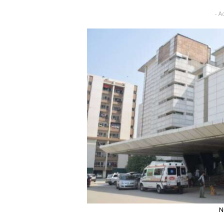
- A
N