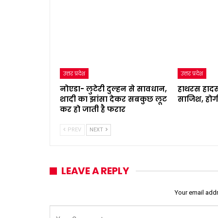
उत्तर प्रदेश
उत्तर प्रदेश
नोएडा- लुटेरी दुल्हन से सावधान,
हाथरस हादस
शादी का झांसा देकर सबकुछ लूट
साजिश, होग
कर हो जाती है फरार
PREV
NEXT
LEAVE A REPLY
Your email addr