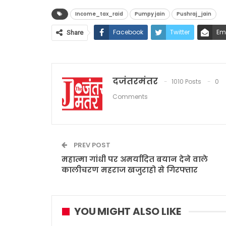
Income_tax_raid
Pumpy jain
Pushraj_jain
Facebook
Twitter
Em
Share
दजंतरमंतर
1010 Posts
0
Comments
PREV POST
महात्मा गांधी पर अमर्यादित बयान देने वाले
कालीचरण महराज खजुराहो से गिरफ्तार
YOU MIGHT ALSO LIKE