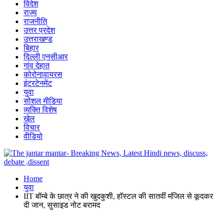
विदेश
राज्य
राजनीति
उत्तर प्रदेश
उत्तराखण्ड
बिहार
दिल्ली एनसीआर
गांव देहात
कोरोनावायरस
इंटरटेनमेंट
युवा
सोशल मीडिया
व्यक्ति विशेष
खेल
विचार
वीडियो
Home
युवा
IIT बॉम्बे के छात्र ने की खुदकुशी, हॉस्टल की सातवीं मंजिल से कूदकर
दी जान, सुसाइड नोट बरामद