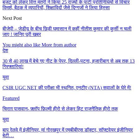
बजट को लेकर वित्त मंत्री ने किया 25 राज्यों के पार्टी प्रतिनिधियों से विचार
विमर्श, बैठक में व्यपारियों, शिक्षाविदों जैसे दिग्गजों ने लिया हिस्सा
Next Post
बीजेपी – जेडीयू के बीच छिड़ी घमासान में कहीं नीतीश कुमार की कुर्सी न चली
जाए ! जानिए पूरी खबर
You might also like
More from author
देश
30 से 40 लाख में बेचे गए नीट के पेपर, दिल्ली-पटना, हजारीबाग से अब तक 13
गिरफ्तारियां!
युवा
CSIR UGC NET की परीक्षा भी स्थगित, एनटीए (NTA) सवालों के घेरे में!
Featured
चिराग़ पासवान- फ़्लॉप फ़िल्मी हीरो से लेकर हिट राजनैतिक हीरो तक
युवा
बाप रेलवे में इंजीनियर, मां गोरखपुर में एमबीबीएस डॉक्टर, सॉफ्टवेयर इंजीनियर
बेटी…