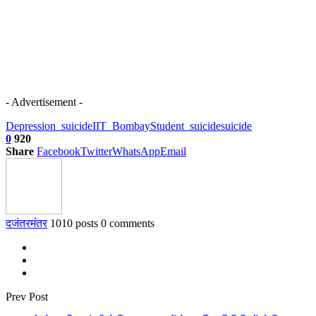
- Advertisement -
Depression_suicide
IIT_Bombay
Student_suicide
suicide
0
920
Share
Facebook
Twitter
WhatsApp
Email
दजंतरमंतर
1010 posts
0 comments
Prev Post