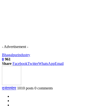
- Advertisement -
Bhagalpur
industry
0
961
Share
Facebook
Twitter
WhatsApp
Email
दजंतरमंतर
1010 posts
0 comments