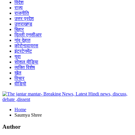
विदेश
राज्य
राजनीति
उत्तर प्रदेश
उत्तराखण्ड
बिहार
दिल्ली एनसीआर
गांव देहात
कोरोनावायरस
इंटरटेनमेंट
युवा
सोशल मीडिया
व्यक्ति विशेष
खेल
विचार
वीडियो
Home
Saumya Shree
Author