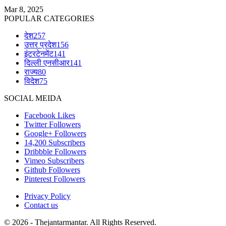
Mar 8, 2025
POPULAR CATEGORIES
देश
257
उत्तर प्रदेश
156
इंटरटेनमेंट
141
दिल्ली एनसीआर
141
राज्य
80
विदेश
75
SOCIAL MEIDA
Facebook
Likes
Twitter
Followers
Google+
Followers
14,200
Subscribers
Dribbble
Followers
Vimeo
Subscribers
Github
Followers
Pinterest
Followers
Privacy Policy
Contact us
© 2026 - Thejantarmantar. All Rights Reserved.